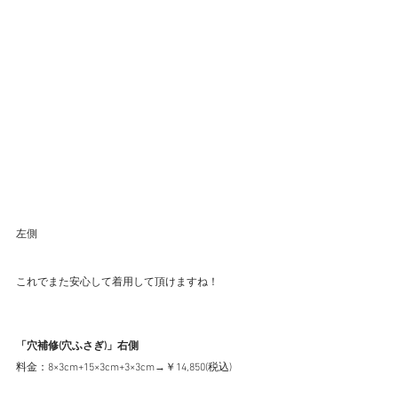
左側
これでまた安心して着用して頂けますね！
「穴補修(穴ふさぎ)」右側
料金：8×3cm+15×3cm+3×3cm→￥14,850(税込)