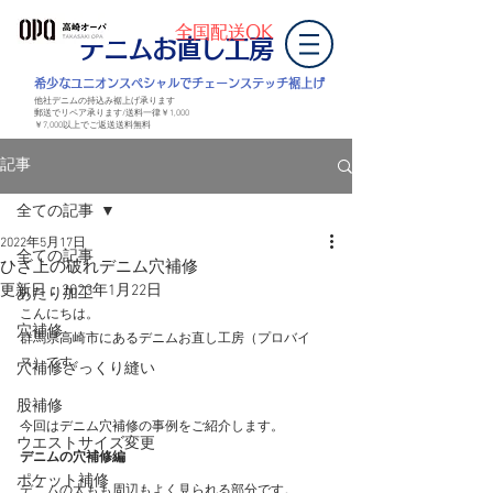
全国配送OK
デニムお直し工房
​希少なユニオンスペシャルでチェーンステッチ裾上げ
他社デニムの持込み裾上げ承ります
郵送でリペア承ります/送料一律￥1,000
￥7,000以上
でご返送
送料無料
記事
全ての記事
2022年5月17日
全ての記事
ひざ上の破れデニム穴補修
更新日：
2023年1月22日
あたり加工
こんにちは。
穴補修
群馬県高崎市にあるデニムお直し工房（プロバイ
ス）です。
穴補修ざっくり縫い
股補修
今回はデニム穴補修の事例をご紹介します。
ウエストサイズ変更
デニムの穴補修編
ポケット補修
デニムの太もも周辺もよく見られる部分です。