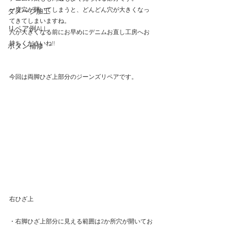
一度穴が開いてしまうと、どんどん穴が大きくなっ
ダメージ加工
てきてしまいますね。
リペア例ALL
穴が大きくなる前にお早めにデニムお直し工房へお
持ちくださいね!!
ボタン補修
今回は両脚ひざ上部分のジーンズリペアです。
右ひざ上
・右脚ひざ上部分に見える範囲は2か所穴が開いてお