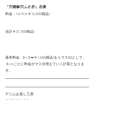
「穴補修(穴ふさぎ)」左側
料金：14×7cm￥16,500(税込)
合計￥31,350(税込)
基本料金…３×３➡￥1,650(税込)を１マス(□)として、
３cmごとに料金がマス分増えていく計算となりま
す。
デニムお直し工房
☎027-321-4545
〒370-0849
群馬県高崎市八島町46-1
高崎オーパ３F　PROVICE内