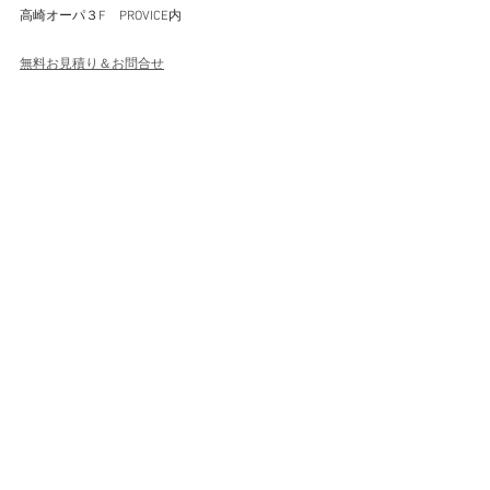
高崎オーパ３F　PROVICE内
無料お見積り＆お問合せ
作業内容メニュー
#おしゃれ
#デニムお直し
#穴ふさぎ
#破れ補修
#修
理
#安い
#高崎
#群馬県
#ファッション
#デニム補修
穴補修
リペア例ALL
穴補修ざっくり縫い
すべて表示
最新記事