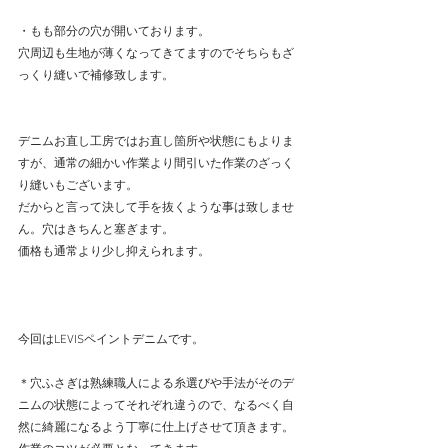
・もも部分の穴が開いております。
穴周辺も生地が薄くなってきてますのでそちらもざ
っくり縫いで補修致します。
デニムお直し工房ではお直し箇所や状態にもよりま
すが、通常の細かい作業より間引いた作業のざっく
り縫いもございます。
だからと言って決して手を抜くような事は致しませ
ん。穴はきちんと塞ぎます。
価格も通常より少し抑えられます。
今回はLEVISペイントデニムです。
＊穴ふさぎは熟練職人による糸選びや手法がそのデ
ニムの状態によってそれぞれ違うので、なるべく自
然に綺麗になるよう丁寧に仕上げさせて頂きます。