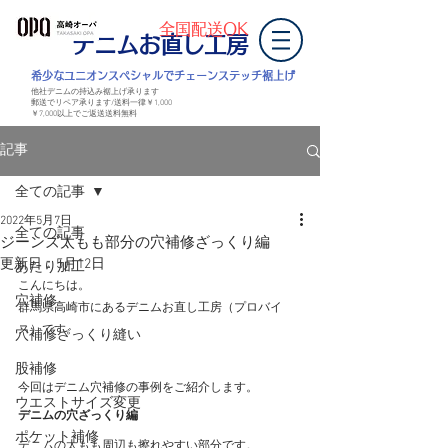
全国配送OK
デニムお直し工房
​希少なユニオンスペシャルでチェーンステッチ裾上げ
他社デニムの持込み裾上げ承ります
郵送でリペア承ります/送料一律￥1,000
￥7,000以上
でご返送
送料無料
記事
全ての記事
2022年5月7日
全ての記事
ジーンズ太もも部分の穴補修ざっくり編
更新日：
5月12日
あたり加工
こんにちは。
穴補修
群馬県高崎市にあるデニムお直し工房（プロバイ
ス）です。
穴補修ざっくり縫い
股補修
今回はデニム穴補修の事例をご紹介します。
ウエストサイズ変更
デニムの穴ざっくり編
ポケット補修
デニムの太もも周辺も擦れやすい部分です。