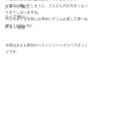
一度穴が開いてしまうと、どんどん穴が大きくなっ
ダメージ加工
てきてしまいますね。
リペア例ALL
穴が大きくなる前にお早めにデニムお直し工房へお
持ちくださいね!!
ボタン補修
今回は太もも部分のペイントジーンズリペアざっく
りです。