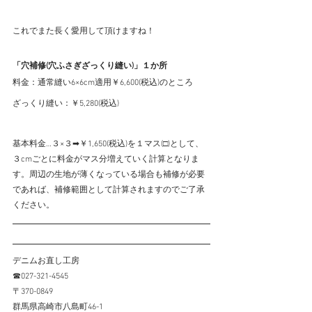
これでまた長く愛用して頂けますね！
「穴補修(穴ふさぎざっくり縫い)」１か所
料金：通常縫い6×6cm適用￥6,600(税込)のところ
ざっくり縫い：￥5,280(税込)
基本料金…３×３➡￥1,650(税込)を１マス(□)として、
３cmごとに料金がマス分増えていく計算となりま
す。周辺の生地が薄くなっている場合も補修が必要
であれば、補修範囲として計算されますのでご了承
ください。
デニムお直し工房
☎027-321-4545
〒370-0849
群馬県高崎市八島町46-1