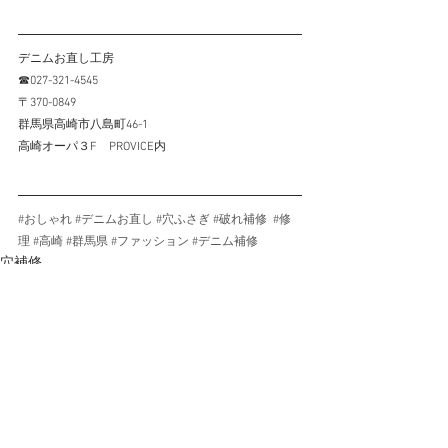
デニムお直し工房
☎027-321-4545
〒370-0849
群馬県高崎市八島町46-1
高崎オーパ３F　PROVICE内
#おしゃれ
#デニムお直し
#穴ふさぎ
#破れ補修
#修
理
#高崎
#群馬県
#ファッション
#デニム補修
穴補修
リペア例ALL
ボタン補修
すべて表示
最新記事