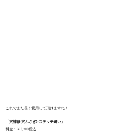
これでまた長く愛用して頂けますね！
「穴補修(穴ふさぎ)+ステッチ縫い」
料金：￥3,300税込