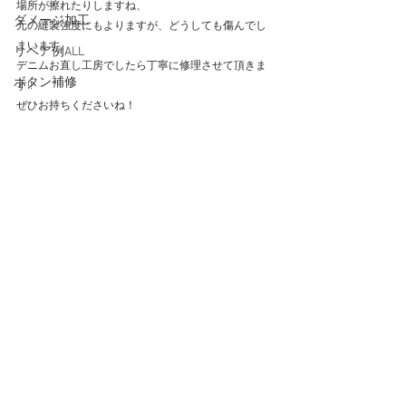
場所が擦れたりしますね、
ダメージ加工
元の縫製強度にもよりますが、どうしても傷んでし
まいます。
リペア例ALL
デニムお直し工房でしたら丁寧に修理させて頂きま
ボタン補修
す!!
ぜひお持ちくださいね！