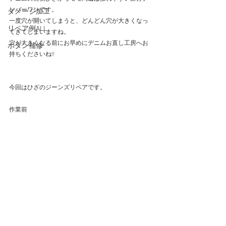
ンバーワンです。
ダメージ加工
一度穴が開いてしまうと、どんどん穴が大きくなっ
リペア例ALL
てきてしまいますね。
穴が大きくなる前にお早めにデニムお直し工房へお
ボタン補修
持ちくださいね!!
今回はひざのジーンズリペアです。
作業前