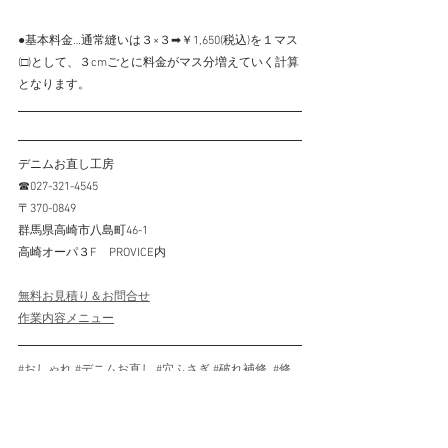
●基本料金…通常縫いは３×３➡￥1,650(税込)を１マス
(□)として、３cmごとに料金がマス分増えていく計算
となります。
デニムお直し工房
☎027-321-4545
〒370-0849
群馬県高崎市八島町46-1
高崎オーパ３F　PROVICE内
無料お見積り＆お問合せ
作業内容メニュー
#おしゃれ
#デニムお直し
#穴ふさぎ
#破れ補修
#修
理
#安い
#高崎
#群馬県
#ファッション
#デニム補修
リペア例ALL
穴補修