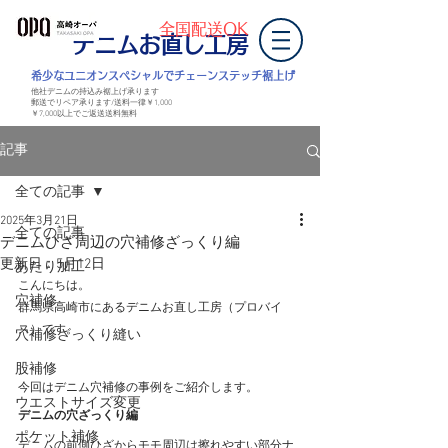
全国配送OK
デニムお直し工房
​希少なユニオンスペシャルでチェーンステッチ裾上げ
他社デニムの持込み裾上げ承ります
郵送でリペア承ります/送料一律￥1,000
￥7,000以上
でご返送
送料無料
記事
全ての記事
2025年3月21日
全ての記事
デニムひざ周辺の穴補修ざっくり編
更新日：
5月12日
あたり加工
こんにちは。
穴補修
群馬県高崎市にあるデニムお直し工房（プロバイ
ス）です。
穴補修ざっくり縫い
股補修
今回はデニム穴補修の事例をご紹介します。
ウエストサイズ変更
デニムの穴ざっくり編
ポケット補修
デニムの前側ひざからモモ周辺は擦れやすい部分ナ