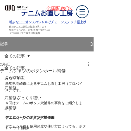
全国配送OK
デニムお直し工房
​希少なユニオンスペシャルでチェーンステッチ裾上げ
他社デニムの持込み裾上げ承ります
郵送でリペア承ります/送料一律￥1,000
￥7,000以上
でご返送
送料無料
記事
全ての記事
2月6日
全ての記事
デニムシャツのボタンホール補修
こんにちは。
あたり加工
群馬県高崎市にあるデニムお直し工房（プロバイ
穴補修
ス）です。
穴補修ざっくり縫い
今回はデニムのボタン穴補修の事例をご紹介しま
股補修
す。
ウエストサイズ変更
デニムシャツのボタン穴補修編
デニムシャツも使用頻度や使い方によっても、ボタ
ポケット補修