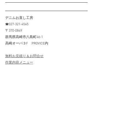
デニムお直し工房
☎027-321-4545
〒370-0849
群馬県高崎市八島町46-1
高崎オーパ３F　PROVICE内
無料お見積り＆お問合せ
作業内容メニュー
ボタン補修
穴補修
すべて表示
最新記事