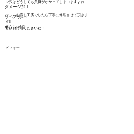
ン穴はどうしても負荷がかかってしまいますよね。
ダメージ加工
デニムお直し工房でしたら丁寧に修理させて頂きま
リペア例ALL
す!!
ボタン補修
ぜひお持ちくださいね！
ビフォー