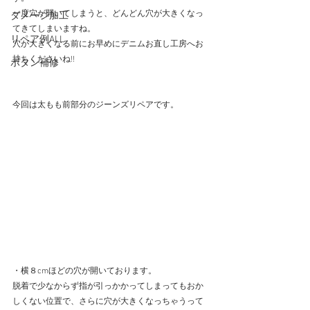
一度穴が開いてしまうと、どんどん穴が大きくなっ
ダメージ加工
てきてしまいますね。
リペア例ALL
穴が大きくなる前にお早めにデニムお直し工房へお
持ちくださいね!!
ボタン補修
今回は太もも前部分のジーンズリペアです。
・横８cmほどの穴が開いております。
脱着で少なからず指が引っかかってしまってもおか
しくない位置で、さらに穴が大きくなっちゃうって