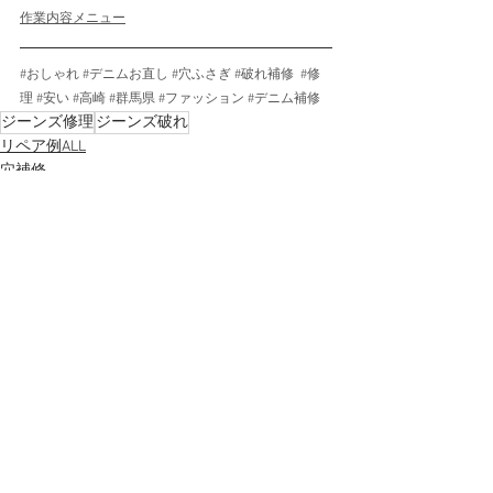
作業内容メニュー
#おしゃれ
#デニムお直し
#穴ふさぎ
#破れ補修
#修
理
#安い
#高崎
#群馬県
#ファッション
#デニム補修
ジーンズ修理
ジーンズ破れ
リペア例ALL
穴補修
すべて表示
最新記事