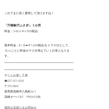
これでまた長く愛用して頂けますね！
「穴補修(穴ふさぎ)」１か所
料金：3×8cm￥4,950(税込)
基本料金…３×３➡￥1,650(税込)を１マス(□)として、
３cmごとに料金がマス分増えていく計算となりま
す。
デニムお直し工房
☎027-321-4545
〒370-0849
群馬県高崎市八島町46-1
高崎オーパ３F　PROVICE内
無料お見積り＆お問合せ