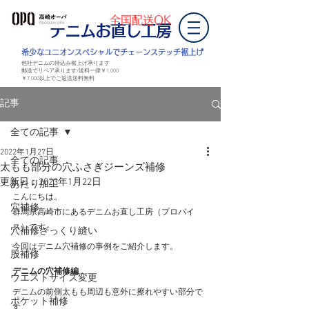
全国配送OK
デニムお直し工房
​希少なユニオンスペシャルでチェーンステッチ裾上げ
他社デニムの持込み裾上げ承ります
郵送でリペア承ります/送料一律￥1,000
￥7,000以上
でご返送
送料無料
記事
全ての記事
2022年1月27日
全ての記事
太もも部分の穴ふさぎジーンズ補修
更新日：
2023年1月22日
あたり加工
こんにちは。
穴補修
群馬県高崎市にあるデニムお直し工房（プロバイ
ス）です。
穴補修ざっくり縫い
今回はデニム穴補修の事例をご紹介します。
股補修
デニムの穴補修編
ウエストサイズ変更
デニムの前側太もも周辺も意外に擦れやすい部分で
ポケット補修
す。