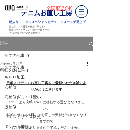
全国配送OK
デニムお直し工房
​希少なユニオンスペシャルでチェーンステッチ裾上げ
他社デニムの持込み裾上げ承ります
郵送でリペア承ります/送料一律￥1,000
￥7,000以上
でご返送
送料無料
記事
全ての記事
2019年4月20日
全ての記事
移転のお知らせ
あたり加工
日頃よりデニムお直し工房をご愛顧いただき誠にあ
穴補修
りがとうございます
穴補修ざっくり縫い
4/25日より高崎OPA3Fに移転する運びとなりまし
股補修
た。
移転に伴い4/25日までお直しの受付が出来なくなり
ウエストサイズ変更
ますので
ポケット補修
お手数ではありますがご了承くださいませ。