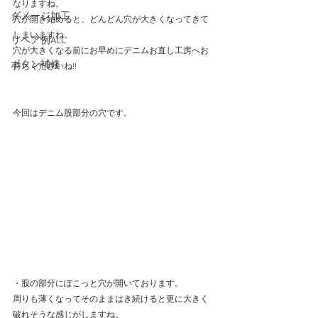
なりますね。
ダメージ加工
穴が開き始めると、どんどん穴が大きくなってきて
しまいますね。
リペア例ALL
穴が大きくなる前にお早めにデニムお直し工房へお
ボタン補修
持ちくださいね!!
今回はデニム股部分の穴です。
・股の部分にぽこっと穴が開いております。
周りも薄くなってそのままはき続けると更に大きく
破れそうな感じがしますね。