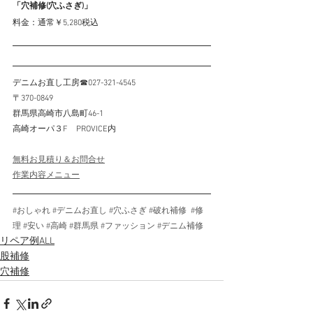
「穴補修(穴ふさぎ)」
料金：通常￥5,280税込　
デニムお直し工房☎027-321-4545
〒370-0849
群馬県高崎市八島町46-1
高崎オーパ３F　PROVICE内
無料お見積り＆お問合せ
作業内容メニュー
#おしゃれ
#デニムお直し
#穴ふさぎ
#破れ補修
#修
理
#安い
#高崎
#群馬県
#ファッション
#デニム補修
リペア例ALL
股補修
穴補修