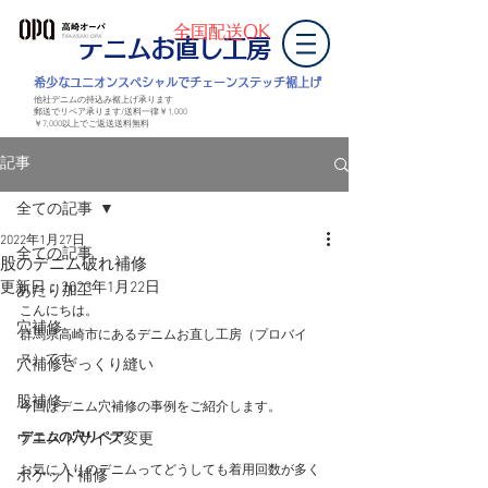
全国配送OK
デニムお直し工房
​希少なユニオンスペシャルでチェーンステッチ裾上げ
他社デニムの持込み裾上げ承ります
郵送でリペア承ります/送料一律￥1,000
￥7,000以上
でご返送
送料無料
記事
全ての記事
2022年1月27日
全ての記事
股のデニム破れ補修
更新日：
2023年1月22日
あたり加工
こんにちは。
穴補修
群馬県高崎市にあるデニムお直し工房（プロバイ
ス）です。
穴補修ざっくり縫い
股補修
今回はデニム穴補修の事例をご紹介します。
ウエストサイズ変更
デニムの穴リペア
お気に入りのデニムってどうしても着用回数が多く
ポケット補修