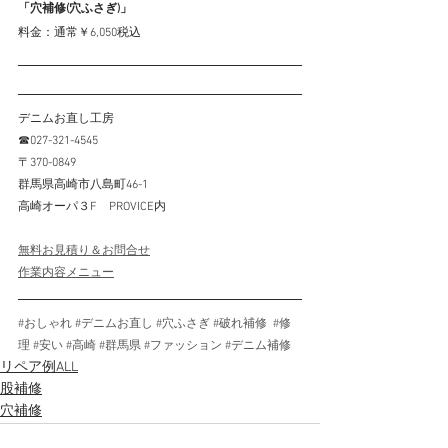
「穴補修(穴ふさぎ)」
料金：通常￥6,050税込
デニムお直し工房
☎027-321-4545
〒370-0849
群馬県高崎市八島町46-1
高崎オーパ３F　PROVICE内
無料お見積り＆お問合せ
作業内容メニュー
#おしゃれ
#デニムお直し
#穴ふさぎ
#破れ補修
#修
理
#安い
#高崎
#群馬県
#ファッション
#デニム補修
リペア例ALL
股補修
穴補修