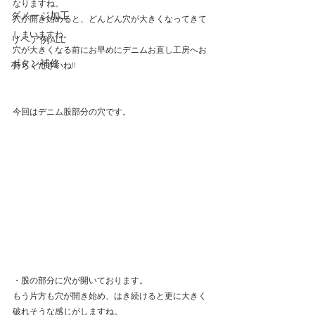
なりますね。
ダメージ加工
穴が開き始めると、どんどん穴が大きくなってきて
しまいますね。
リペア例ALL
穴が大きくなる前にお早めにデニムお直し工房へお
ボタン補修
持ちくださいね!!
今回はデニム股部分の穴です。
・股の部分に穴が開いております。
もう片方も穴が開き始め、はき続けると更に大きく
破れそうな感じがしますね。