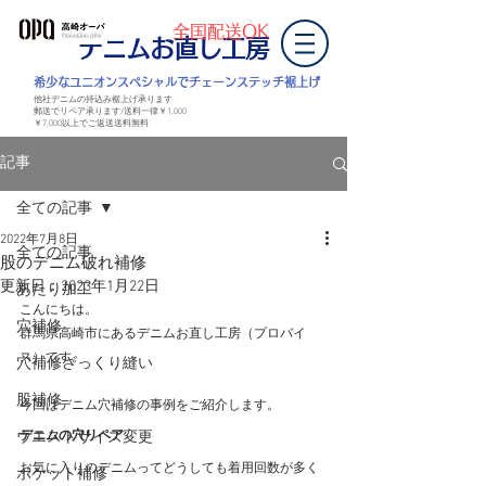
全国配送OK
デニムお直し工房
​希少なユニオンスペシャルでチェーンステッチ裾上げ
他社デニムの持込み裾上げ承ります
郵送でリペア承ります/送料一律￥1,000
￥7,000以上
でご返送
送料無料
記事
全ての記事
2022年7月8日
全ての記事
股のデニム破れ補修
更新日：
2023年1月22日
あたり加工
こんにちは。
穴補修
群馬県高崎市にあるデニムお直し工房（プロバイ
ス）です。
穴補修ざっくり縫い
股補修
今回はデニム穴補修の事例をご紹介します。
ウエストサイズ変更
デニムの穴リペア
お気に入りのデニムってどうしても着用回数が多く
ポケット補修