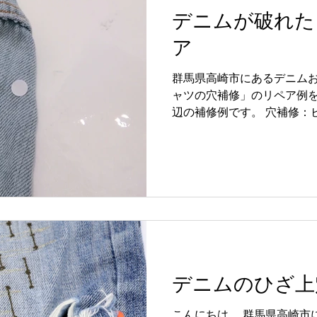
い」 料金：￥3,300税込 デニム
デニムが破れた
〒370-0849 群馬県高崎市
PROVICE内 #おしゃれ #
ア
修 #修理 #高崎 #群馬県 
群馬県高崎市にあるデニムお
ャツの穴補修」のリペア例を
辺の補修例です。 穴補修：
さめではありますが穴が開い
とどんどん穴が広がるので
りますのでお早...
デニムのひざ上
こんにちは。 群馬県高崎市