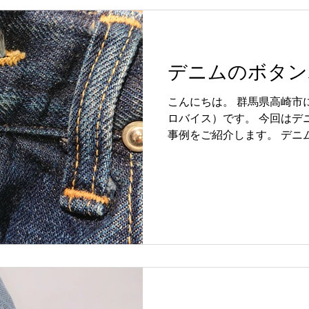
はお直し箇所や状態にもよ
より間引いた作業のざっくり
と言って決して手を抜くよ
ちんと塞ぎます。 価格も通
デニムのボタン
穴ふさぎは熟練職人による
状態によってそれぞれ違う
こんにちは。 群馬県高崎市
なるよう丁寧に仕上げさせ
ロバイス）です。 今回はデ
となってきます。 作業後 
事例をご紹介します。 デニ
さより可能です。また状態
ウエスト部分のボタンって
い場合もございます。 これ
りしますね、 元の縫製強度
ね！ 「穴補修(穴ふさぎざ
傷んでしまいます。 デニム
理させて頂きます!! ぜひお
タン周辺が破れております 
のままステッチ縫いをして
て肝心のボタンが貫通してし
台を作ってからステッチ縫い
寧に仕上げさせて頂きました
愛用して頂けますね！ 「穴補