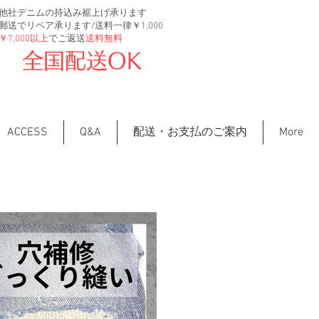
他社デニムの持込み裾上げ承ります
郵送でリペア承ります/送料一律￥1,000
￥7,000以上
でご返送
送料無料
全国配送OK
ACCESS
Q&A
配送・お支払のご案内
More