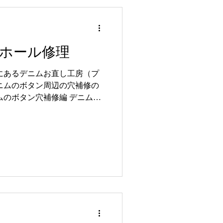
りますが、通常の細かい作業
縫いもございます。 だから
うな事は致しません。穴はき
常より少し抑えられます。 ＊
ホール修理
糸選びや手法がそのデニムの
ので、なるべく自然に綺麗に
にあるデニムお直し工房（プ
て頂きます。作業時間が必要
ニムのボタン周辺の穴補修の
ざっくり縫いはある程度の大き
ムのボタン穴補修編 デニムの
によっては、おすすめできな
脱着で毎回同じ場所が擦れた
でまた長く愛用して頂けます
にもよりますが、どうしても
お直し工房でしたら丁寧に修
持ちくださいね！ ・1番上のボ
＊この場合生地もよれて、こ
もボタンホールがパカパカし
まいます。 1度穴ふさぎで土
をします。 手間暇かけて丁
。 アフター これでまた長く
修(穴ふさぎ)+ステッチ縫