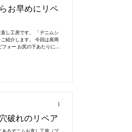
お直し工房 ☎027-321-4545
らお早めにリペ
八島町46-1 高崎オーパ３F
デニムお直し #穴ふさぎ #破れ補
#ファッション #デニム補修
直し工房です。 「デニムシ
ご紹介します。 今回は肩周
ビフォー お尻の下あたりに小
ております。 一度穴が開く
穴が大きくなると価格も上が
穴破れのリペア
にあるデニムお直し工房（プ