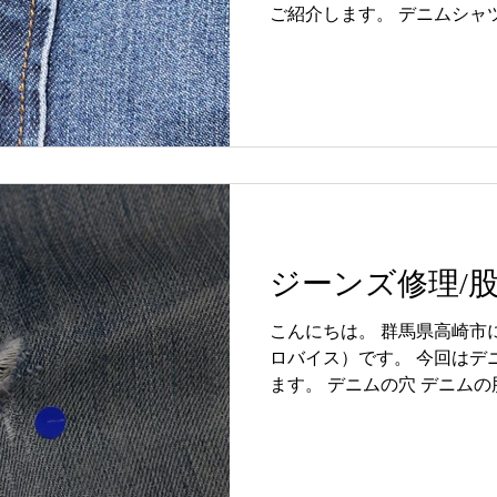
ご紹介します。 デニムシャ
ャツも使用頻度や使い方に
ても負荷がかかってしまいま
でしたら丁寧に修理させて頂
ね！ ビフォー ・1番上 穴
させてから通常のボタンホ
す。 丁寧に仕上げさせて頂
た長く愛用して頂けますね！ 
ホール3か所」 料金 ボタンホー
合計金額：￥3,300税込 デニ
ジーンズ修理/
4545 〒370-0849 群馬県
F PROVICE内 無料お見
こんにちは。 群馬県高崎市
ー
ロバイス）です。 今回はデ
ます。 デニムの穴 デニム
す。 一度穴が開いてしまう
てきてしまいますね。...