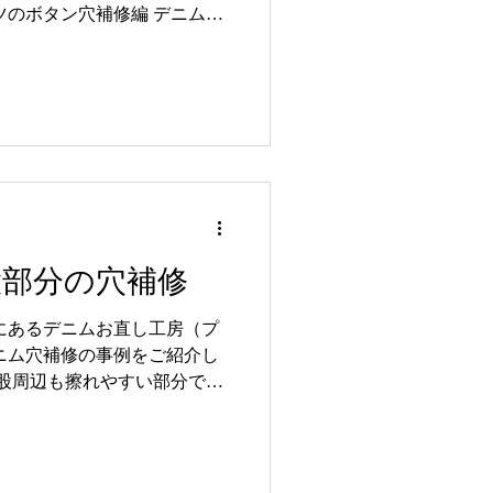
ツのボタン穴補修編 デニムシ
よっても、ボタン穴はどうし
すよね。 デニムお直し工房
きます!! ぜひお持ちください
の補修で土台を作ってしっかり
ールのステッチ縫いとなりま
きました。 アフター これでま
「穴補修(穴ふさぎ)+ボタン
ル￥1,650 穴ふさぎ￥1,650
ムお直し工房 ☎027-321-
股部分の穴補修
高崎市八島町46-1 高崎オーパ３
積り＆お問合せ 作業内容メニュ
にあるデニムお直し工房（プ
ニム穴補修の事例をご紹介し
の股周辺も擦れやすい部分で
と、どんどん穴が大きくなっ