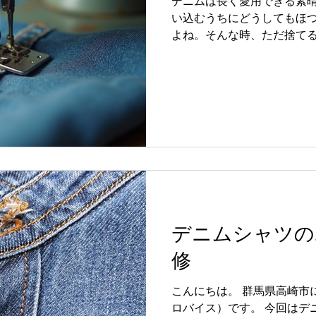
デニムは長く愛用できる素
い込むうちにどうしてもほ
よね。そんな時、ただ捨て
修理の高品質技術を知って
く履けるんです。 今回は実
ム修理に必要な技術につい
すね。 デニム修理の高品質
質技術は、単に穴を塞ぐだ
性を理解し、元の風合いや
大切です。 例えば、デニム
び、色味も近いものを使う
くなります。 また、修理に
持ちの良い丈夫で美しい仕
た技術と道具の組み合わせ
デニムシャツの
理の秘訣なんです。 具体的
です。 生地の織り目に合わせた縫い方 
修
選び 強度を保つためのバランスを取った縫い方 ミシンの
性能を活かした丁寧な縫製 
こんにちは。 群馬県高崎市
で、修理跡が自然で、長持
ロバイス）です。 今回はデ