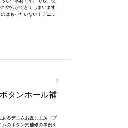
晴らしい素材です。でも、使
つれや穴ができてしまいます
るのはもったいない！デニム
いれば、大切な一本をまた長
際に学び、体験してきたデニ
て、わかりやすくお伝えしま
技術とは？ デニム修理の高品
けではありません。生地の特
強度をできるだけ保つことが
の織り目に合わせて糸を選
ことで、修理跡が目立ちにく
使うミシンも重要です。永く
上がりを実現します。こうし
が、長く愛用できるデニム修
ボタンホール補
には、以下のポイントが重要
色味を合わせた糸
これらを組み合わせること
にあるデニムお直し工房（プ
ちするデニム
ニムのボタン穴補修の事例を