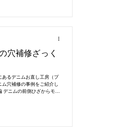
の穴補修ざっく
にあるデニムお直し工房（プ
ニム穴補修の事例をご紹介し
編 デニムの前側ひざからモモ
ーワンです。 一度穴が開い
大きくなってきてしまいます
早めにデニムお直し工房へお
ざのジーンズリペアです。 作
ります。 デニムお直し工房で