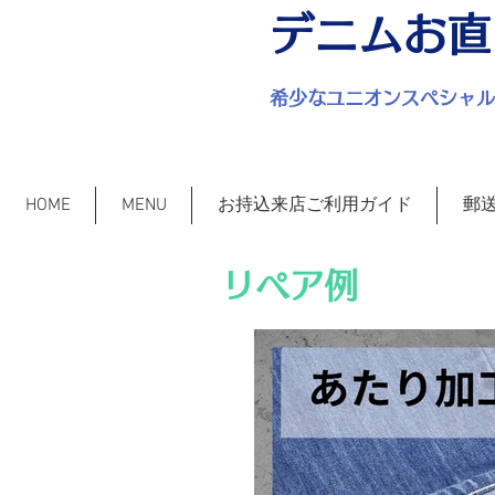
デニムお直
​希少なユニオンスペシャ
HOME
MENU
お持込来店ご利用ガイド
郵
リペア例