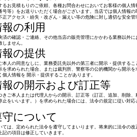
するお見積もりのご依頼、各種お問合わせにおいてお客様の個人情
番号等）をお送りいただく場合がございます。当店では個人情報の
不正アクセス・紛失・改ざん・漏えい等の危険に対し適切な安全管
情報の利用
決済の確認・ご連絡、その他当店の販売管理にかかわる業務以外に
致しません。
情報の提供
ご本人の同意なしに、業務委託先以外の第三者に開示・提供するこ
示を求められた場合、または裁判所、警察等の公的機関から開示を
く個人情報を 開示・提供することがあります。
情報の開示および訂正等
つきご本人または代理人からの開示、訂正等（訂正、追加、削除、
停止をいいます。）を求められた場合には、法令の規定に従い対応
遵守について
いては、定められた法令を遵守してまいります。将来的に法令の改
上記の項目は修正していきます。