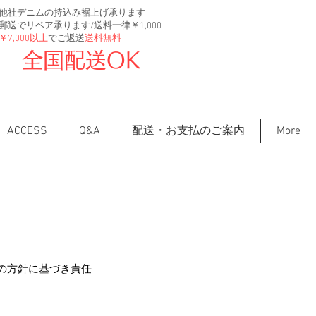
他社デニムの持込み裾上げ承ります
郵送でリペア承ります/送料一律￥1,000
￥7,000以上
でご返送
送料無料
全国配送OK
ACCESS
Q&A
配送・お支払のご案内
More
の方針に基づき責任