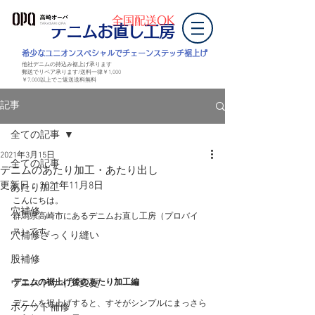
全国配送OK
デニムお直し工房
​希少なユニオンスペシャルでチェーンステッチ裾上げ
他社デニムの持込み裾上げ承ります
郵送でリペア承ります/送料一律￥1,000
￥7,000以上
でご返送
送料無料
記事
全ての記事
2021年3月15日
全ての記事
デニムのあたり加工・あたり出し
更新日：
2021年11月8日
あたり加工
こんにちは。
穴補修
群馬県高崎市にあるデニムお直し工房（プロバイ
ス）です。
穴補修ざっくり縫い
股補修
ウエストサイズ変更
デニムの裾上げ後のあたり加工編
デニムを裾上げすると、すそがシンプルにまっさら
ポケット補修