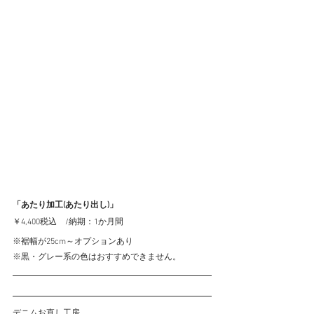
「あたり加工(あたり出し)」
￥4,400税込　/納期：1か月間
※裾幅が25cm～オプションあり
※黒・グレー系の色はおすすめできません。
デニムお直し工房