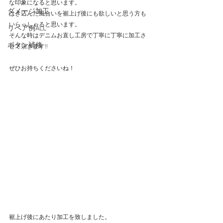
な印象になると思います。
ダメージ加工
はき込んだ風合いを裾上げ後にも欲しいと思う方も
いらっしゃると思います。
リペア例ALL
そんな時はデニムお直し工房で丁寧に丁寧に加工さ
ボタン補修
せて頂きます!!
ぜひお持ちくださいね！
裾上げ後にあたり加工を致しました。