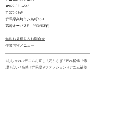
☎027-321-4545
〒370-0849
群馬県高崎市八島町46-1
高崎オーパ３F　PROVICE内
無料お見積り＆お問合せ
作業内容メニュー
#おしゃれ
#デニムお直し
#穴ふさぎ
#破れ補修
#修
理
#安い
#高崎
#群馬県
#ファッション
#デニム補修
リペア例ALL
あたり加工
すべて表示
最新記事