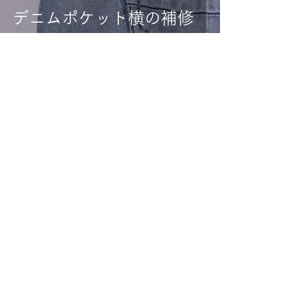
デニムポケット横の補修
2023年1月22日
シングルステッチであた
り加工
4
/
36