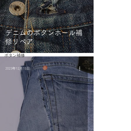
股補修
ウエストサイ
ズ変更
ポケット補修
デニムのボタンホール補
ダメージ加工
修リペア
リペア例ALL
ボタン補修
2023年12月15日