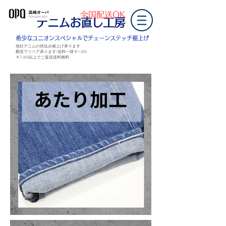
全国配送OK
デニムお直し工房
​希少なユニオンスペシャルでチェーンステッチ裾上げ
他社デニムの持込み裾上げ承ります
郵送でリペア承ります/送料一律￥1,000
￥7,000以上
でご返送
送料無料