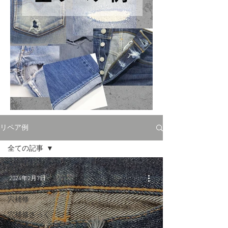
リペア例
全ての記事
全ての記事
2024年2月7日
あたり加工
穴補修
穴補修ざっく
り縫い